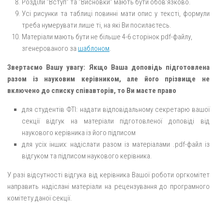
Розділи “Вступ” та “Висновки” мають бути обов’язково.
Усі рисунки та таблиці повинні мати опис у тексті, формули
треба нумерувати лише ті, на які Ви посилаєтесь.
Матеріали мають бути не більше 4-6 сторінок pdf-файлу,
згенерованого за
шаблоном
.
Звертаємо Вашу увагу: Якщо Ваша доповідь підготовлена
разом із науковим керівником, але його прізвище не
включено до списку співавторів, то Ви маєте право
для студентів ФТІ: надати відповідальному секретарю вашої
секції відгук на матеріали підготовленої доповіді від
наукового керівника із його підписом
для усіх інших: надіслати разом із матеріалами .pdf-файл із
відгуком та підписом наукового керівника.
У разі відсутності відгука від керівника Вашої роботи оргкомітет
направить надіслані матеріали на рецензування до програмного
комітету даної секції.