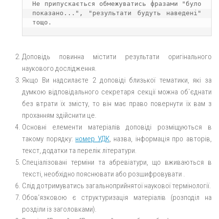
Не припускається обмежуватись фразами "було 
показано...", "результати будуть наведені" 
тощо.
Доповідь повинна містити результати оригінального
наукового дослідження.
Якщо Ви надсилаєте 2 доповіді близької тематики, які за
думкою відповідального секретаря секції можна об`єднати
без втрати їх змісту, то він має право повернути їх вам з
проханням здійснити це.
Основні елементи матеріалів доповіді розміщуються в
такому порядку:
номер УДК
, назва, інформація про авторів,
текст, додатки та перелік літератури.
Спеціалізовані терміни та абревіатури, що вживаються в
тексті, необхідно пояснювати або розшифровувати .
Слід дотримуватись загальноприйнятої наукової термінології.
Обов’язковою є структуризація матеріалів (розподіл на
розділи із заголовками).