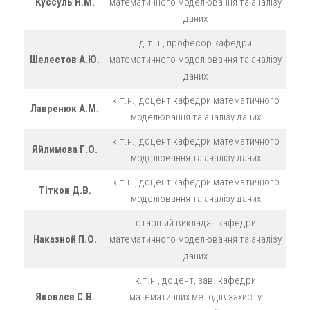
Куссуль Н.М.
математичного моделювання та аналізу
даних
д.т.н., професор кафедри
Шелестов А.Ю.
математичного моделювання та аналізу
даних
к.т.н., доцент кафедри математичного
Лавренюк А.М.
моделювання та аналізу даних
к.т.н., доцент кафедри математичного
Яйлимова Г.О.
моделювання та аналізу даних
к.т.н., доцент кафедри математичного
Тітков Д.В.
моделювання та аналізу даних
старший викладач кафедри
Наказной П.О.
математичного моделювання та аналізу
даних
к.т.н., доцент, зав. кафедри
Яковлєв С.В.
математичних методів захисту