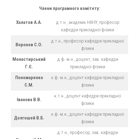
Члени програмного комітету:
Халатов А.А.
д.т.н., академік НАНУ, професор
кафедри прикладної фізики
д.т.н., професор кафедри прикладної
Воронов С.О.
фізики
Монастирський
д.ф.-м.н., доцент, зав. кафедри
Г.Є.
прикладної фізики
Пономаренко
к.ф.-м.н., доцент кафедри прикладної
С.М.
фізики
к.т.н., доцент кафедри прикладної
Іванова В.В.
фізики
к.ф.-м.н., доцент кафедри прикладної
Долгошей В.Б.
фізики
д.т.н., професор, зав. кафедри