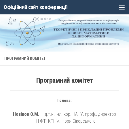
Офіційний сайт конференції
Skip to content
ПРОГРАМНИЙ КОМІТЕТ
Програмний комітет
Голова:
Новіков О.М.
— д.т.н., чл.-кор. НАНУ, проф., директор
НН ФТІ КПІ ім. Ігоря Сікорського