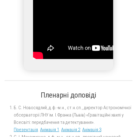
Пленарні доповіді
Б. С. Новосядлий, д.ф.-м.н., ст.н.сп., директор Астрономічної
обсерваторії ЛНУ ім. І.Франка (Львів) «Гравітаційні хвилі у
Всесвіті: передбачення та детектування».
Презентація
.
Анімація 1
.
Анімація 2
.
Анімація 3
.
С. І. Максименко, д.ф.-м.н., ст.н.сп., провідний науковий